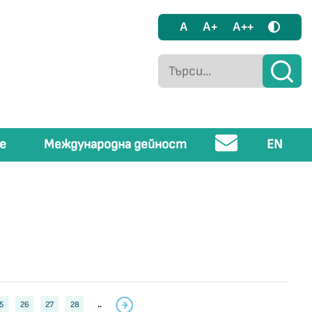
A
A+
A++
е
Международна дейност
EN
5
26
27
28
..