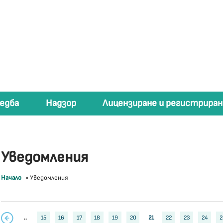
едба
Надзор
Лицензиране и регистриран
Уведомления
Начало
»
Уведомления
..
15
16
17
18
19
20
21
22
23
24
2