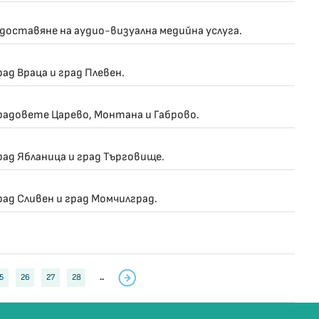
 доставяне на аудио-визуална медийна услуга.
ад Враца и град Плевен.
градовете Царево, Монтана и Габрово.
рад Ябланица и град Търговище.
рад Сливен и град Момчилград.
5
26
27
28
..