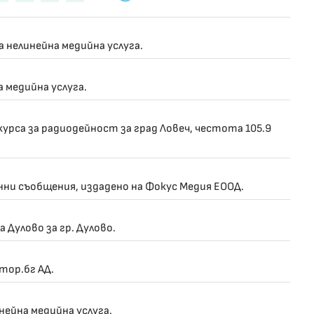
 нелинейна медийна услуга.
 медийна услуга.
курса за радиодейност за град Ловеч, честота 105.9
нни съобщения, издадено на Фокус Медия ЕООД.
 Дулово за гр. Дулово.
тор.бг АД.
нейна медийна услуга.