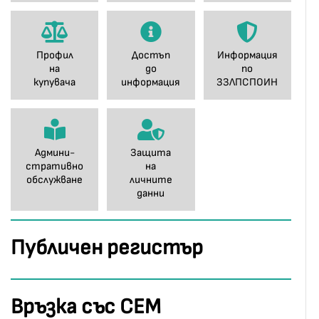
Профил
Достъп
Информация
на
до
по
купувача
информация
ЗЗЛПСПОИН
Админи-
Защита
стративно
на
обслужване
личните
данни
Публичен регистър
Връзка със СЕМ