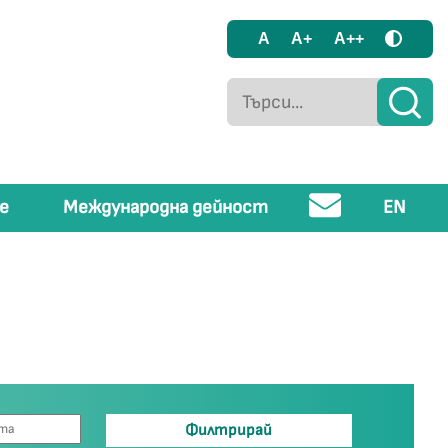
A
A+
A++
е
Международна дейност
EN