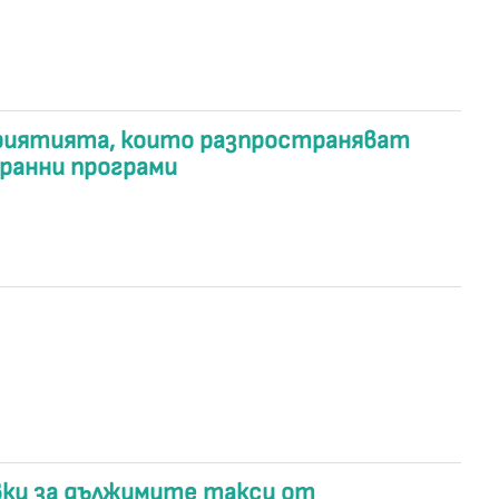
риятията, които разпространяват
ранни програми
вки за дължимите такси от