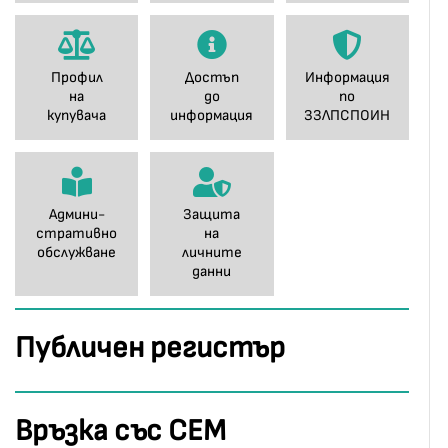
Профил
Достъп
Информация
на
до
по
купувача
информация
ЗЗЛПСПОИН
Админи-
Защита
стративно
на
обслужване
личните
данни
Публичен регистър
Връзка със СЕМ