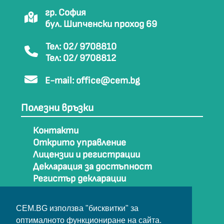
гр. София
бул. Шипченски проход 69
Тел: 02/ 9708810
Тел: 02/ 9708812
E-mail:
office@cem.bg
Полезни връзки
Контакти
Открито управление
Лицензии и регистрации
Декларация за достъпност
Регистър декларации
Как да стигнем до СЕМ
Карта на сайта
CEM.BG използва "бисквитки" за
Архив
оптималното функциониране на сайта.