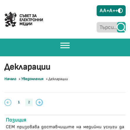
A
A+
A++
СЪВЕТ ЗА
ЕЛЕКТРОННИ
МЕДИИ
Декларации
Начало
»
Уведомления
»
Декларации
1
2
Позиция
СЕМ призовава доставчиците на медийни услуги да