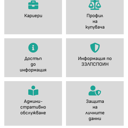
Кариери
Профил
на
купувача
Достъп
Информация по
до
ЗЗЛПСПОИН
информация
Админи-
Защита
стративно
на
обслужване
личните
данни